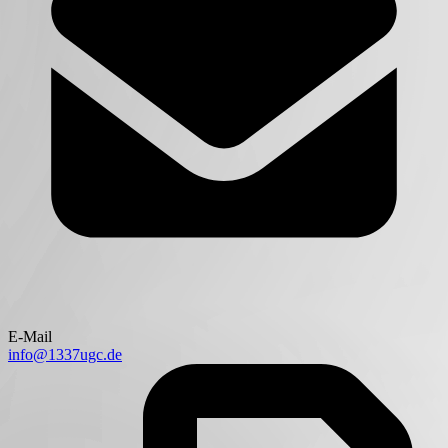
E-Mail
info@1337ugc.de